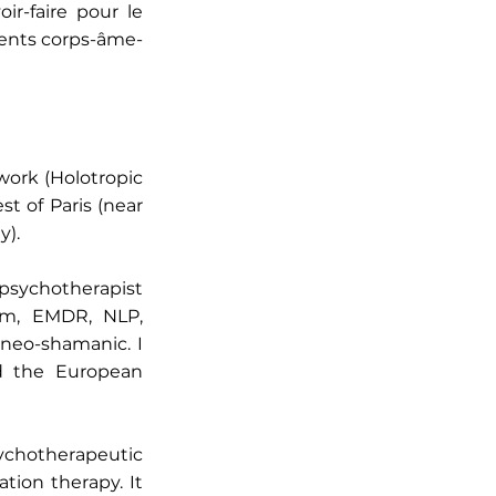
ir-faire pour le
ents corps-âme-
work (Holotropic
t of Paris (near
y).
 psychotherapist
eam, EMDR, NLP,
 neo-shamanic. I
d the European
sychotherapeutic
tion therapy. It