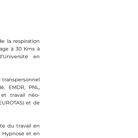
e la respiration
llage à 30 Kms à
'Université en
e transpersonnel
illé, EMDR, PNL,
et travail néo-
(EUROTAS) et de
te du travail en
en Hypnose et en