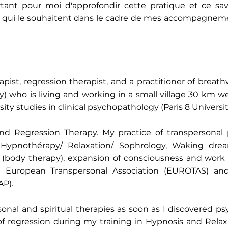
rtant pour moi d'approfondir cette pratique et ce savo
s qui le souhaitent dans le cadre de mes accompagnem
pist, regression therapist, and a practitioner of breath
 who is living and working in a small village 30 km wes
ty studies in clinical psychopathology (Paris 8 Universit
and Regression Therapy. My practice of transpersonal
: Hypnothérapy/ Relaxation/ Sophrology, Waking dr
 (body therapy), expansion of consciousness and work
 European Transpersonal Association (EUROTAS) an
AP).
onal and spiritual therapies as soon as I discovered p
of regression during my training in Hypnosis and Relaxa