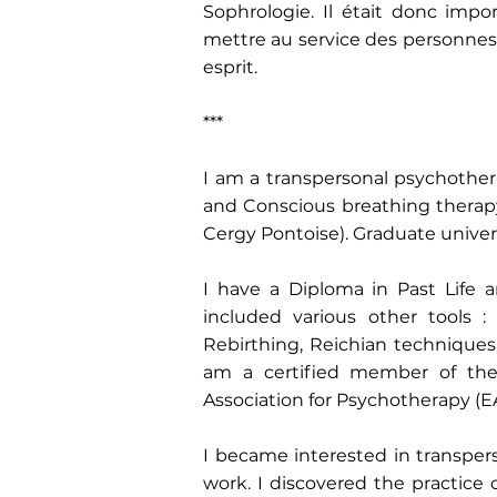
Sophrologie. Il était donc impo
mettre au service des personne
esprit.
***
I am a transpersonal psychothera
and Conscious breathing therapy)
Cergy Pontoise). Graduate universi
I have a Diploma in Past Life 
included various other tools 
Rebirthing, Reichian techniques
am a certified member of the
Association for Psychotherapy (E
I became interested in transpers
work. I discovered the practice 