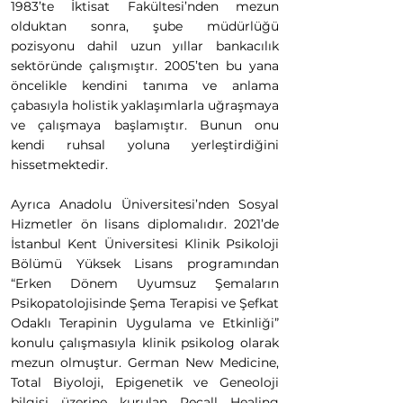
1983’te İktisat Fakültesi’nden mezun
olduktan sonra, şube müdürlüğü
pozisyonu dahil uzun yıllar bankacılık
sektöründe çalışmıştır. 2005’ten bu yana
öncelikle kendini tanıma ve anlama
çabasıyla holistik yaklaşımlarla uğraşmaya
ve çalışmaya başlamıştır. Bunun onu
kendi ruhsal yoluna yerleştirdiğini
hissetmektedir.
Ayrıca Anadolu Üniversitesi’nden Sosyal
Hizmetler ön lisans diplomalıdır. 2021’de
İstanbul Kent Üniversitesi Klinik Psikoloji
Bölümü Yüksek Lisans programından
“Erken Dönem Uyumsuz Şemaların
Psikopatolojisinde Şema Terapisi ve Şefkat
Odaklı Terapinin Uygulama ve Etkinliği”
konulu çalışmasıyla klinik psikolog olarak
mezun olmuştur. German New Medicine,
Total Biyoloji, Epigenetik ve Geneoloji
bilgisi üzerine kurulan Recall Healing