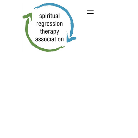
← PREVIOUS
NEXT →